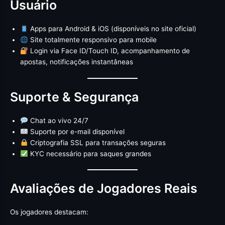
Usuário
Apps para Android & iOS (disponíveis no site oficial)
Site totalmente responsivo para mobile
Login via Face ID/Touch ID, acompanhamento de
apostas, notificações instantâneas
Suporte & Segurança
Chat ao vivo 24/7
Suporte por e-mail disponível
Criptografia SSL para transações seguras
KYC necessário para saques grandes
Avaliações de Jogadores Reais
Os jogadores destacam: