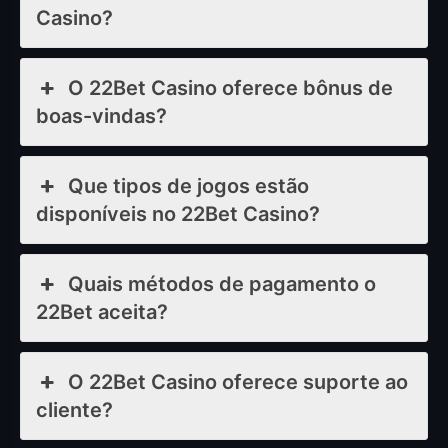
Casino?
O 22Bet Casino oferece bônus de
boas-vindas?
Que tipos de jogos estão
disponíveis no 22Bet Casino?
Quais métodos de pagamento o
22Bet aceita?
O 22Bet Casino oferece suporte ao
cliente?