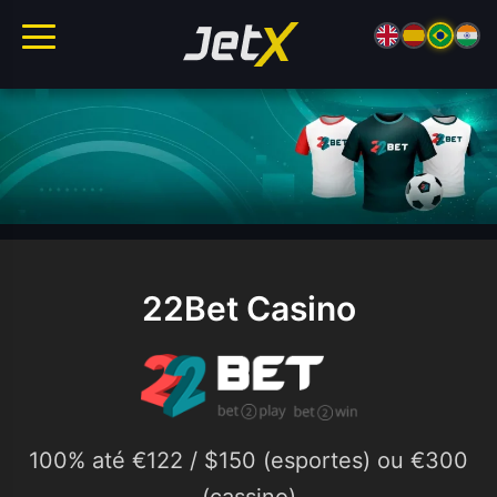
22Bet Casino
100% até €122 / $150 (esportes) ou €300
(cassino)