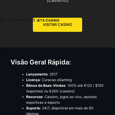
DE TO SAFE PLAY AT JETX.CASINO
VISITAR CASINO
Visão Geral Rápida:
Lançamento
: 2017
Licença
: Curacao eGaming
Bônus de Boas-Vindas
: 100% até €122 / $150
(esportes) ou €300 (cassino)
Recursos
: Cassino, jogos ao vivo, apostas
esportivas e esports
Suporte
: 24/7, disponível em mais de 60
idiomas