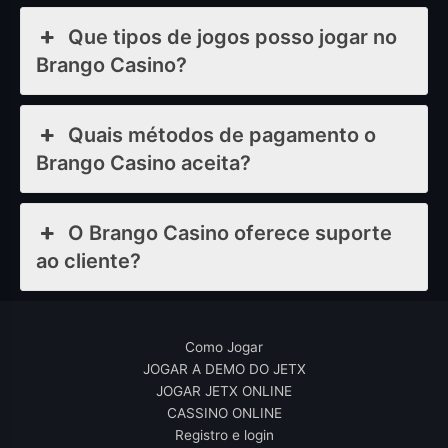
Que tipos de jogos posso jogar no
Brango Casino?
Quais métodos de pagamento o
Brango Casino aceita?
O Brango Casino oferece suporte
ao cliente?
Como Jogar
JOGAR A DEMO DO JETX
JOGAR JETX ONLINE
CASSINO ONLINE
Registro e login