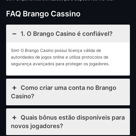
FAQ Brango Cassino
1. O Brango Casino é confiável?
Sim! O Brango Casino possui licença válida de
autoridades de jogos online e utiliza protocolos de
segurança avançados para proteger os jogadores.
Como criar uma conta no Brango
Casino?
Quais bônus estão disponíveis para
novos jogadores?