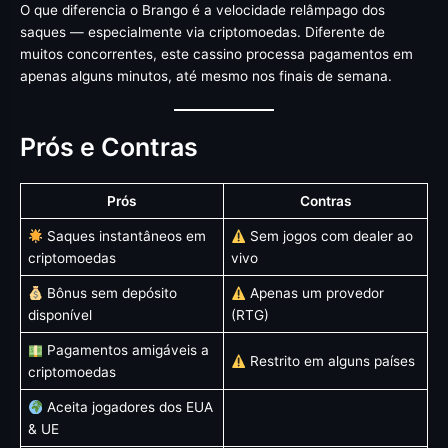
O que diferencia o Brango é a velocidade relâmpago dos
saques — especialmente via criptomoedas. Diferente de
muitos concorrentes, este cassino processa pagamentos em
apenas alguns minutos, até mesmo nos finais de semana.
Prós e Contras
Prós
Contras
Saques instantâneos em
Sem jogos com dealer ao
criptomoedas
vivo
Bônus sem depósito
Apenas um provedor
disponível
(RTG)
Pagamentos amigáveis a
Restrito em alguns países
criptomoedas
Aceita jogadores dos EUA
& UE