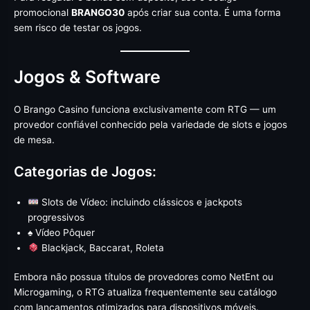
promocional
BRANGO30
após criar sua conta. É uma forma
sem risco de testar os jogos.
Jogos & Software
O Brango Casino funciona exclusivamente com RTG — um
provedor confiável conhecido pela variedade de slots e jogos
de mesa.
Categorias de Jogos:
Slots de Vídeo: incluindo clássicos e jackpots
progressivos
♠️ Vídeo Pôquer
Blackjack, Baccarat, Roleta
Embora não possua títulos de provedores como NetEnt ou
Microgaming, o RTG atualiza frequentemente seu catálogo
com lançamentos otimizados para dispositivos móveis.